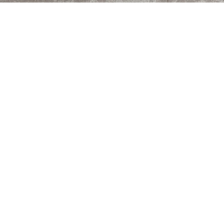
KÉRJEN ÁRAJÁNLATOT VAGY
FELMÉRÉSI IDŐPONTOT MOST!
Név:*
E-mail:*
Telefonszám:
Üzenet:*