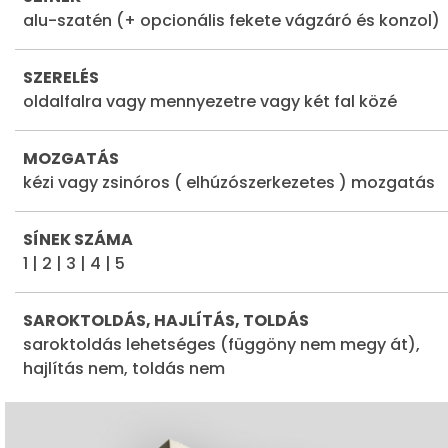
alu-szatén (+ opcionális fekete vágzáró és konzol)
SZERELÉS
oldalfalra vagy mennyezetre vagy két fal közé
MOZGATÁS
kézi vagy zsinóros ( elhúzószerkezetes ) mozgatás
SÍNEK SZÁMA
1 | 2 | 3 | 4 | 5
SAROKTOLDÁS, HAJLÍTÁS, TOLDÁS
saroktoldás lehetséges (függöny nem megy át),
hajlítás nem, toldás nem