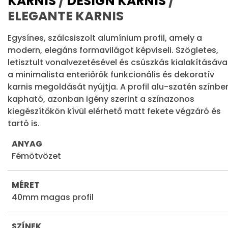
KARNIS
/
DESIGN KARNIS
/
ELEGANTE KARNIS
Egysínes, szálcsiszolt alumínium profil, amely a
modern, elegáns formavilágot képviseli. Szögletes,
letisztult vonalvezetésével és csúszkás kialakításáva
a minimalista enteriőrök funkcionális és dekoratív
karnis megoldását nyújtja. A profil alu-szatén színbe
kapható, azonban igény szerint a színazonos
kiegészítőkön kívül elérhető matt fekete végzáró és
tartó is.
ANYAG
Fémötvözet
MÉRET
40mm magas profil
SZÍNEK