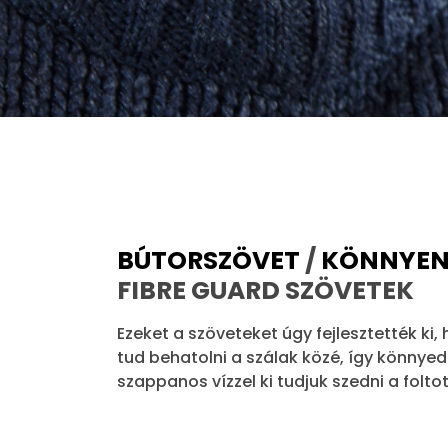
BÚTORSZÖVET
/
KÖNNYEN 
FIBRE GUARD SZÖVETEK
Ezeket a szöveteket úgy fejlesztették k
tud behatolni a szálak közé, így könnye
szappanos vízzel ki tudjuk szedni a folt