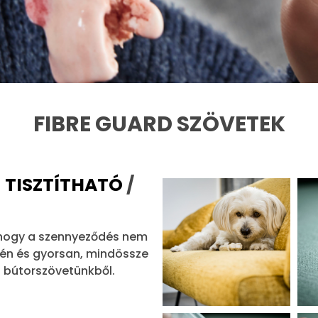
FIBRE GUARD SZÖVETEK
TISZTÍTHATÓ
/
i, hogy a szennyeződés nem
dén és gyorsan, mindössze
ot bútorszövetünkből.