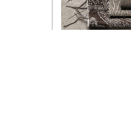
kozatott
KÜLDÉS
TERMÉKEINK
függöny
karnis
árnyékoló