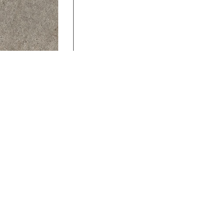
Elfogadom az
adatvédelmi nyilat
KADAM DESIGN